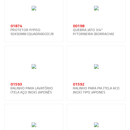
01874
00198
PROTETOR P/PISO
QUEBRA JATO 3/4"
50X50MM.(QUADRADO)C/8
P/TORNEIRA (BORRACHA)
UNID.
01593
01592
RALINHO PARA LAVATÓRIO
RALINHO PARA PIA (TELA ACO
(TELA AÇO INOX) JAPONÊS
INOX) TIPO JAPONES